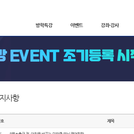
방학특강
이벤트
강좌·강사
지사항
번호
제목
6
8월★출근 전, 아침을 바꾸는 미라클 모닝 영어회화 ...