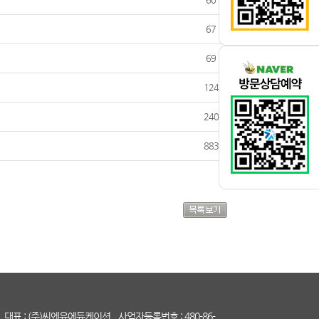
67
69
124
240
883
대표 : (주)씨엔유에듀케이션
사업자등록번호 : 480-86-