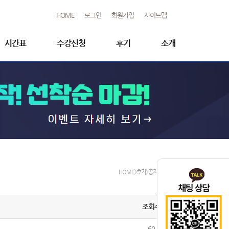
HOME
로그인
회원가입
사이트맵
시간표
수강신청
후기
소개
HOME>후기>공지사항
조회수
60