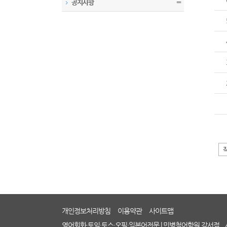
공지사항
〓
개인정보처리방침
이용약관
사이트맵
영어회화·토익·토스·오픽·일본어전문 | 민병철어학원 강서점