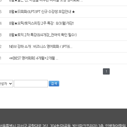
5
8월★日회화/JLPT/JPT 신규 수강생 모집안내 ★
4
8월★오픽/토익스피킹 2주 특강 : 8/3(월)개강!
3
8월★토익 2차 특강(8/4개강_잔여석 확인 필수!)
2
NEW 강좌 소개 : 비즈니스 영어회화 / JPT(6...
1
📣[BEST 영어회화] 4개월+2개월 ...
1
서울특별시 강서구 공항대로 261, 304호(마곡동, 발산파크프라자) 3층, 민병철어학원